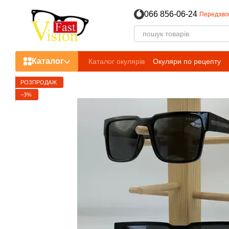
Перейти до основного контенту
066 856-06-24
Передзво
Каталог
Каталог окулярів
Окуляри по рецепту
РОЗПРОДАЖ
−3%