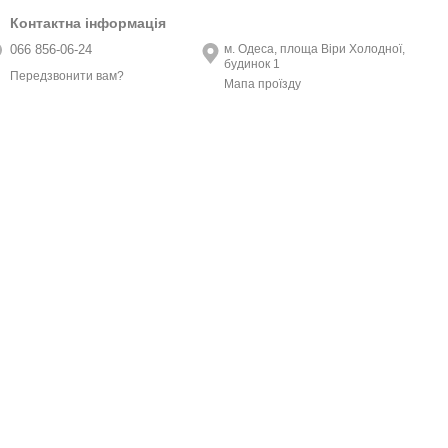
Контактна інформація
066 856-06-24
м. Одеса, площа Віри Холодної,
будинок 1
Передзвонити вам?
Мапа проїзду