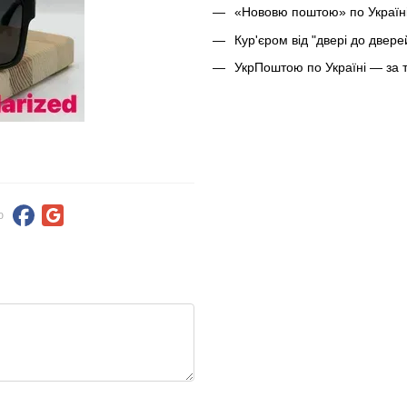
«Нововю поштою» по Україні
Кур'єром від "двері до двер
УкрПоштою по Україні — за 
ю