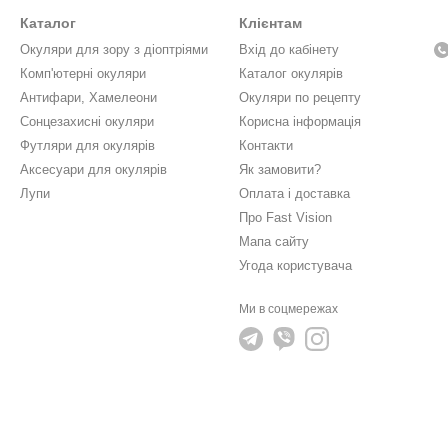
Каталог
Клієнтам
Окуляри для зору з діоптріями
Вхід до кабінету
Комп'ютерні окуляри
Каталог окулярів
Антифари, Хамелеони
Окуляри по рецепту
Сонцезахисні окуляри
Корисна інформація
Футляри для окулярів
Контакти
Аксесуари для окулярів
Як замовити?
Лупи
Оплата і доставка
Про Fast Vision
Мапа сайту
Угода користувача
Ми в соцмережах