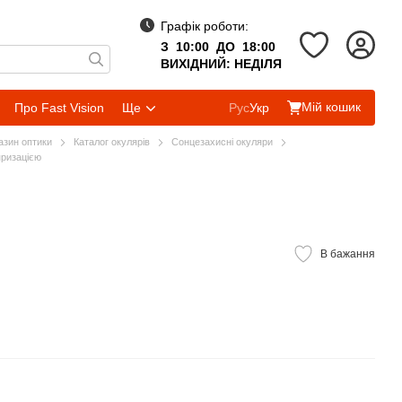
Графік роботи:
З 10:00 ДО 18:00
ВИХІДНИЙ: НЕДІЛЯ
Мій кошик
Про Fast Vision
Ще
Рус
Укр
газин оптики
Каталог окулярів
Сонцезахисні окуляри
яризацією
В бажання